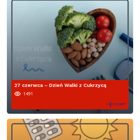
27 czerwca – Dzień Walki z Cukrzycą
1491