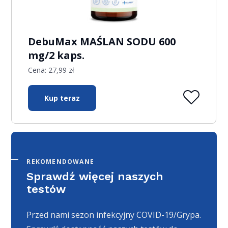
DebuMax MAŚLAN SODU 600
mg/2 kaps.
Cena:
27,99
zł
Kup teraz
REKOMENDOWANE
Sprawdź więcej naszych
testów
Przed nami sezon infekcyjny COVID-19/Grypa.