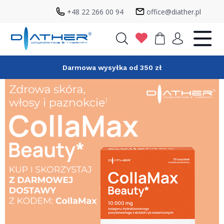
+48 22 266 00 94
office@diather.pl
Szukaj
Darmowa wysyłka od 350 zł