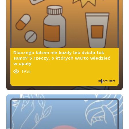
Dlaczego latem nie każdy lek działa tak
samo? 5 rzeczy, o których warto wiedzieć
w upały
1956