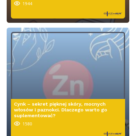
1944
Cynk – sekret pięknej skóry, mocnych
włosów i paznokci. Dlaczego warto go
suplementować?
1580