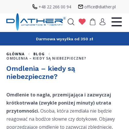
+48 22 266 00 94
office@diather.pl
Szukaj
Darmowa wysyłka od 350 zł
GŁÓWNA
BLOG
OMDLENIA – KIEDY SĄ NIEBEZPIECZNE?
Omdlenia – kiedy są
niebezpieczne?
Omdlenie to nagła, przemijająca i zazwyczaj
krótkotrwała (zwykle poniżej minuty) utrata
przytomności.
Osoba, która zemdlała nie będzie
reagować na bodźce słowne czy dotykowe. Objawy
poprzedzające omdlenie to zazwyczaj zblednięcie,