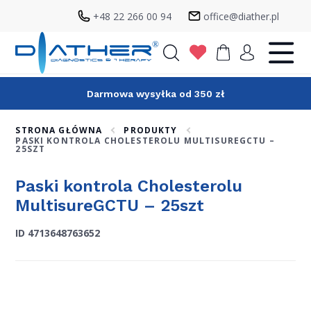
+48 22 266 00 94
office@diather.pl
Szukaj
Darmowa wysyłka od 350 zł
STRONA GŁÓWNA
PRODUKTY
PASKI KONTROLA CHOLESTEROLU MULTISUREGCTU –
25SZT
Paski kontrola Cholesterolu
MultisureGCTU – 25szt
ID 4713648763652