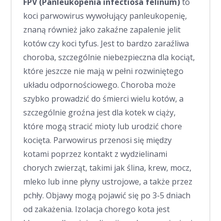
FPV (Panleukopenia infectiosa felinum)
to
koci parwowirus wywołujący panleukopenię,
znaną również jako zakaźne zapalenie jelit
kotów czy koci tyfus. Jest to bardzo zaraźliwa
choroba, szczególnie niebezpieczna dla kociąt,
które jeszcze nie mają w pełni rozwiniętego
układu odpornościowego. Choroba może
szybko prowadzić do śmierci wielu kotów, a
szczególnie groźna jest dla kotek w ciąży,
które mogą stracić mioty lub urodzić chore
kocięta. Parwowirus przenosi się między
kotami poprzez kontakt z wydzielinami
chorych zwierząt, takimi jak ślina, krew, mocz,
mleko lub inne płyny ustrojowe, a także przez
pchły. Objawy mogą pojawić się po 3-5 dniach
od zakażenia. Izolacja chorego kota jest