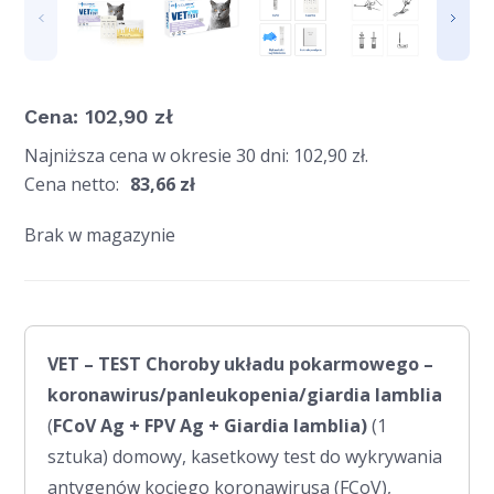
Cena:
102,90
zł
Najniższa cena w okresie 30 dni:
102,90
zł
.
Cena netto:
83,66
zł
Brak w magazynie
VET – TEST Choroby układu pokarmowego –
koronawirus/panleukopenia/giardia lamblia
(
FCoV Ag + FPV Ag + Giardia lamblia)
(1
sztuka) domowy, kasetkowy test do wykrywania
antygenów kociego koronawirusa (FCoV),