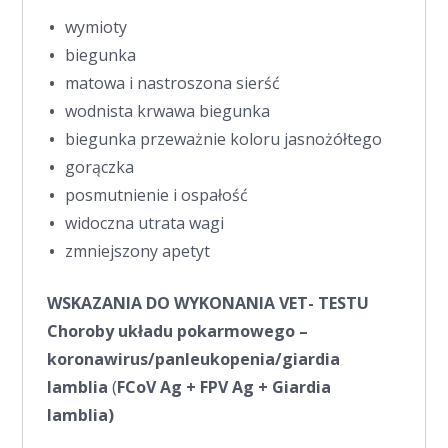
wymioty
biegunka
matowa i nastroszona sierść
wodnista krwawa biegunka
biegunka przeważnie koloru jasnożółtego
gorączka
posmutnienie i ospałość
widoczna utrata wagi
zmniejszony apetyt
WSKAZANIA DO WYKONANIA
VET- TESTU
Choroby układu pokarmowego –
koronawirus/panleukopenia/giardia
lamblia
(
FCoV Ag + FPV Ag + Giardia
lamblia)