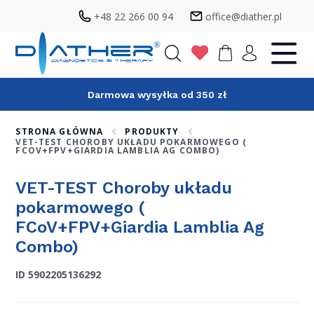
+48 22 266 00 94
office@diather.pl
Szukaj
Darmowa wysyłka od 350 zł
STRONA GŁÓWNA
PRODUKTY
VET-TEST CHOROBY UKŁADU POKARMOWEGO (
FCOV+FPV+GIARDIA LAMBLIA AG COMBO)
VET-TEST Choroby układu
pokarmowego (
FCoV+FPV+Giardia Lamblia Ag
Combo)
ID 5902205136292