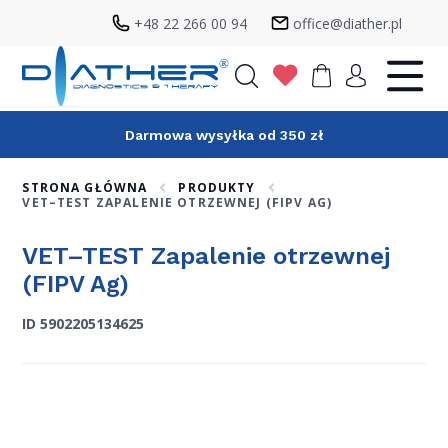
+48 22 266 00 94
office@diather.pl
Szukaj
Darmowa wysyłka od 350 zł
STRONA GŁÓWNA
PRODUKTY
VET–TEST ZAPALENIE OTRZEWNEJ (FIPV AG)
VET–TEST Zapalenie otrzewnej
(FIPV Ag)
ID 5902205134625