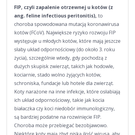
FIP, czyli zapalenie otrzewnej u kotów (z
ang. feline infectious peritonitis),
to
choroba spowodowana mutacją koronawirusa
kotów (FCoV). Największe ryzyko rozwoju FIP
występuje u młodych kotów, które mają jeszcze
słaby układ odpornościowy (do około 3. roku
życia), szczególnie wtedy, gdy pochodzą z
dużych skupisk zwierząt, takich jak hodowle,
kociarnie, stado wolno żyjących kotów,
schroniska, fundacje lub hotele dla zwierząt.
Koty narażone na inne infekcje, które osłabiają
ich układ odpornościowy, takie jak kocia
białaczka czy koci niedobór immunologiczny,
są bardziej podatne na rozwinięcie FIP.
Choroba może przebiegać bezobjawowo.
Niektóre koty mają zbyt niską ilość wirusa, aby