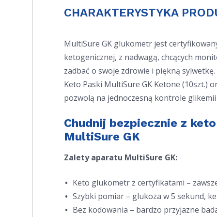
CHARAKTERYSTYKA PROD
MultiSure GK glukometr jest certyfikowan
ketogenicznej, z nadwagą, chcących moni
zadbać o swoje zdrowie i piękną sylwetk
Keto Paski MultiSure GK Ketone (10szt.) o
pozwolą na jednoczesną kontrole glikemii 
Chudnij bezpiecznie z ket
MultiSure GK
Zalety aparatu MultiSure GK:
Keto glukometr z certyfikatami – zaws
Szybki pomiar – glukoza w 5 sekund, k
Bez kodowania – bardzo przyjazne bad