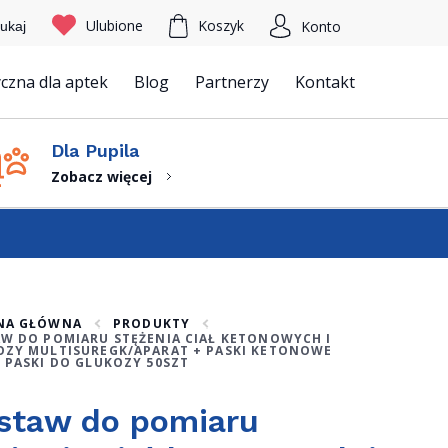
Ulubione
Koszyk
Konto
ukaj
czna dla aptek
Blog
Partnerzy
Kontakt
Szukaj
Dla Pupila
Zobacz więcej
NA GŁÓWNA
PRODUKTY
W DO POMIARU STĘŻENIA CIAŁ KETONOWYCH I
OZY MULTISUREGK/APARAT + PASKI KETONOWE
 PASKI DO GLUKOZY 50SZT
staw do pomiaru