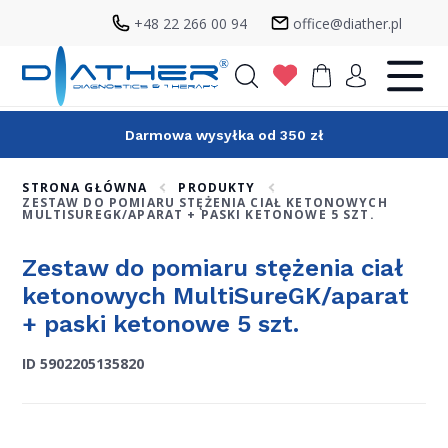
+48 22 266 00 94
office@diather.pl
Szukaj
Darmowa wysyłka od 350 zł
STRONA GŁÓWNA
PRODUKTY
ZESTAW DO POMIARU STĘŻENIA CIAŁ KETONOWYCH
MULTISUREGK/APARAT + PASKI KETONOWE 5 SZT.
Zestaw do pomiaru stężenia ciał
ketonowych MultiSureGK/aparat
+ paski ketonowe 5 szt.
ID 5902205135820