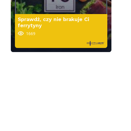
Sprawdź, czy nie brakuje Ci
ferrytyny
1669