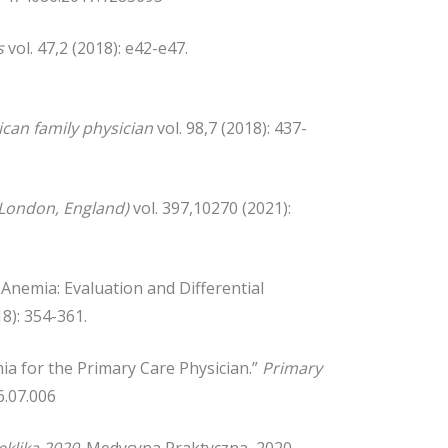
s
vol. 47,2 (2018): e42-e47.
can family physician
vol. 98,7 (2018): 437-
(London, England)
vol. 397,10270 (2021):
Anemia: Evaluation and Differential
18): 354-361.
a for the Primary Care Physician.”
Primary
6.07.006