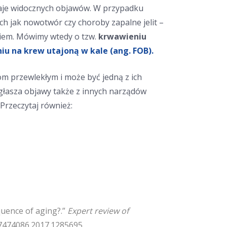
aje widocznych objawów. W przypadku
jak nowotwór czy choroby zapalne jelit –
iem. Mówimy wtedy o tzw.
krwawieniu
iu na krew utajoną w kale (ang. FOB).
m przewlekłym i może być jedną z ich
 zgłasza objawy także z innych narządów
Przeczytaj również:
equence of aging?.”
Expert review of
/17474086.2017.1285695