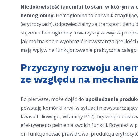
Niedokrwistość (anemia) to stan, w którym w o
hemoglobiny.
Hemoglobina to barwnik znajdujący
(erytrocytach), odpowiedzialny za transport tlenu 
stężeniu hemoglobiny towarzyszy zazwyczaj niepr
Jak można sobie wyobrazić niewystarczające ilości
mają wpływ na funkcjonowanie praktycznie całego
Przyczyny rozwoju anem
ze względu na mechaniz
Po pierwsze, może dojść do
upośledzenia produkc
powstają komórki krwi, w sytuacji niewystarczając
kwasu foliowego, witaminy B12), będzie produkowa
efektywnego pełnienia swoich funkcji. Również w p
on funkcjonować prawidłowo, produkcja erytrocytó