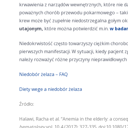
krwawienia z narządów wewnętrznych, które nie d
poważnych chorób przewodu pokarmowego – takich 
krew może być zupełnie niedostrzegalna gołym ok
utajonym,
które można potwierdzić m.in.
w badan
Niedokrwistość często towarzyszy ciężkim chorobo
pierwszych manifestacji. W sytuacji, kiedy pacjent
należy rozważyć różne przyczyny nieprawidłowych 
Niedobór żelaza – FAQ
Diety wege a niedobór żelaza
Źródło:
Halawi, Racha et al. “Anemia in the elderly: a cons
hematology
vol. 10,4 (2017): 327-335. doi:10.1080