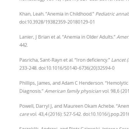
Khan, Leah. “Anemia in Childhood.”
Pediatric annal
doi:10.3928/19382359-20180129-01
Lanier, J Brian et al. “Anemia in Older Adults.”
Ameri
442.
Pasricha, Sant-Rayn et al. “Iron deficiency.”
Lancet 
233-248. doi:10.1016/S0140-6736(20)32594-0
Phillips, James, and Adam C Henderson. “Hemolytic 
Diagnosis.”
American family physician
vol. 98,6 (20
Powell, Darryl J, and Maureen Okam Achebe. “Anemi
care
vol. 43,4 (2016): 527-542. doi:10.1016/j.pop.201