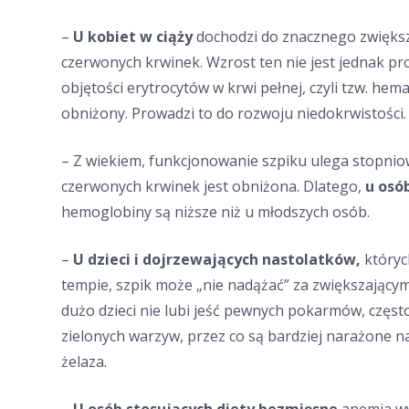
–
U kobiet w ciąży
dochodzi do znacznego zwiększen
czerwonych krwinek. Wzrost ten nie jest jednak pr
objętości erytrocytów w krwi pełnej, czyli tzw. hema
obniżony. Prowadzi to do rozwoju niedokrwistości.
– Z wiekiem, funkcjonowanie szpiku ulega stopni
czerwonych krwinek jest obniżona. Dlatego,
u osó
hemoglobiny są niższe niż u młodszych osób.
–
U dzieci i dojrzewających nastolatków,
któryc
tempie, szpik może „nie nadążać” za zwiększający
dużo dzieci nie lubi jeść pewnych pokarmów, często
zielonych warzyw, przez co są bardziej narażone n
żelaza.