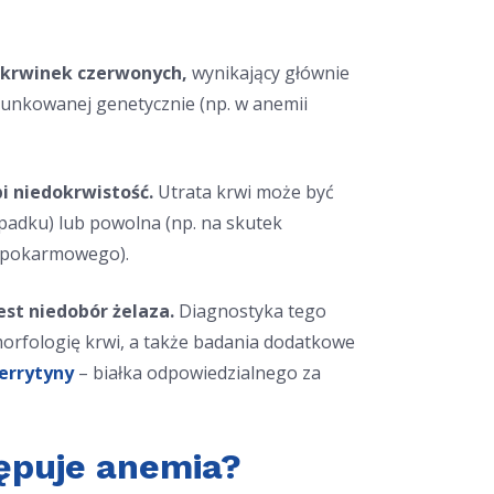
 krwinek czerwonych,
wynikający głównie
runkowanej genetycznie (np. w anemii
i niedokrwistość.
Utrata krwi może być
ypadku) lub powolna (np. na skutek
u pokarmowego).
est niedobór żelaza.
Diagnostyka tego
orfologię krwi, a także badania dodatkowe
ferrytyny
– białka odpowiedzialnego za
tępuje anemia?