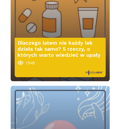
Dlaczego latem nie każdy lek
działa tak samo? 5 rzeczy, o
których warto wiedzieć w upały
1949