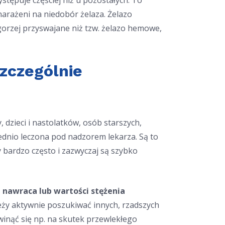
tępuje częściej niż u pozostałych. To
narażeni na niedobór żelaza. Żelazo
gorzej przyswajane niż tzw. żelazo hemowe,
zczególnie
dzieci i nastolatków, osób starszych,
dnio leczona pod nadzorem lekarza. Są to
 bardzo często i zazwyczaj są szybko
 nawraca lub wartości stężenia
ży aktywnie poszukiwać innych, rzadszych
winąć się np. na skutek przewlekłego