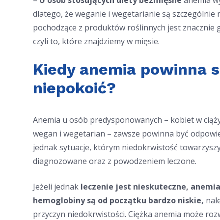
–
U osób stosujących diety bezmięsne
anemia wys
dlatego, że weganie i wegetarianie są szczególnie 
pochodzące z produktów roślinnych jest znacznie 
czyli to, które znajdziemy w mięsie.
Kiedy anemia powinna s
niepokoić?
Anemia u osób predysponowanych – kobiet w ciąży, 
wegan i wegetarian – zawsze powinna być odpowie
jednak sytuacje, którym niedokrwistość towarzyszy
diagnozowane oraz z powodzeniem leczone.
Jeżeli jednak
leczenie jest nieskuteczne, anemia
hemoglobiny są od początku bardzo niskie,
nale
przyczyn niedokrwistości. Ciężka anemia może roz