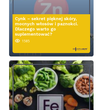
Cynk – sekret pięknej skóry,
mocnych włosów i paznokci.
Dlaczego warto go
suplementować?
1585