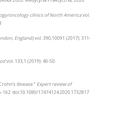
eklika 2020
. Medycyna Praktyczna, 2020.
gy/oncology clinics of North America
vol.
8
ondon, England)
vol. 390,10091 (2017): 311-
ood
vol. 133,1 (2019): 40-50.
 Crohn’s disease.”
Expert review of
55-162. doi:10.1080/17474124.2020.1732817