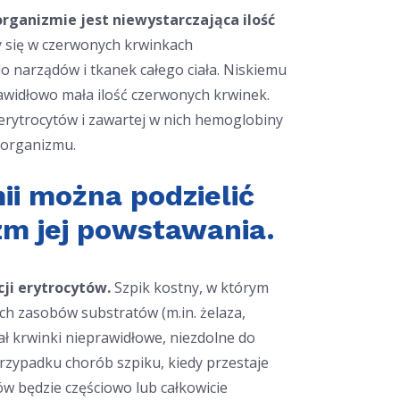
rganizmie jest niewystarczająca ilość
 się w czerwonych krwinkach
do narządów i tkanek całego ciała. Niskiemu
awidłowo mała ilość czerwonych krwinek.
 erytrocytów i zawartej w nich hemoglobiny
 organizmu.
ii można podzielić
m jej powstawania.
ji erytrocytów.
Szpik kostny, w którym
ych zasobów substratów (m.in. żelaza,
ł krwinki nieprawidłowe, niezdolne do
rzypadku chorób szpiku, kiedy przestaje
w będzie częściowo lub całkowicie