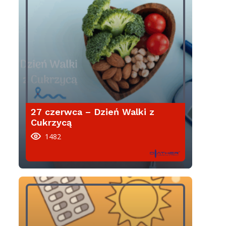
27 czerwca – Dzień Walki z
Cukrzycą
1482