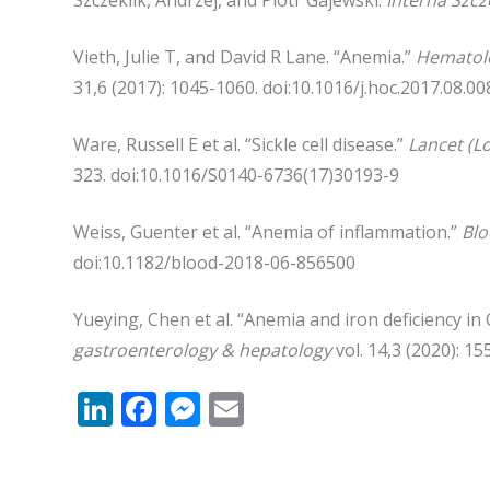
Szczeklik, Andrzej, and Piotr Gajewski.
Interna Szcz
Vieth, Julie T, and David R Lane. “Anemia.”
Hematolo
31,6 (2017): 1045-1060. doi:10.1016/j.hoc.2017.08.00
Ware, Russell E et al. “Sickle cell disease.”
Lancet (L
323. doi:10.1016/S0140-6736(17)30193-9
Weiss, Guenter et al. “Anemia of inflammation.”
Bl
doi:10.1182/blood-2018-06-856500
Yueying, Chen et al. “Anemia and iron deficiency in
gastroenterology & hepatology
vol. 14,3 (2020): 1
LinkedIn
Facebook
Messenger
Email