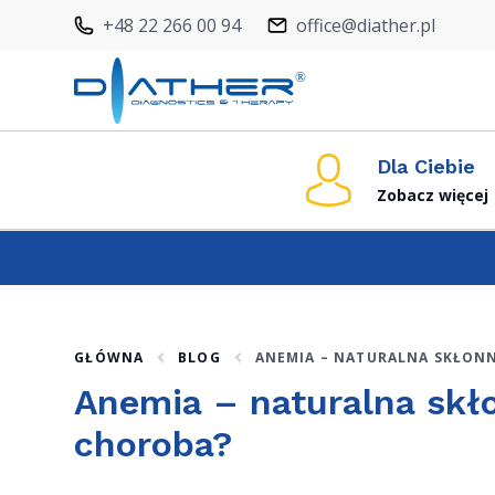
+48 22 266 00 94
office@diather.pl
Dla Ciebie
Zobacz więcej
GŁÓWNA
BLOG
ANEMIA – NATURALNA SKŁON
Anemia – naturalna skł
choroba?