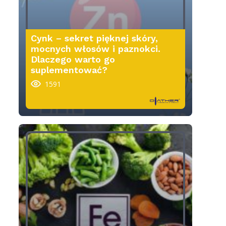
Cynk – sekret pięknej skóry,
mocnych włosów i paznokci.
Dlaczego warto go
suplementować?
1591