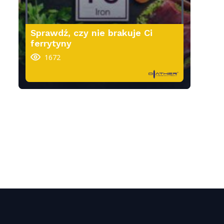
Sprawdź, czy nie brakuje Ci
ferrytyny
1672