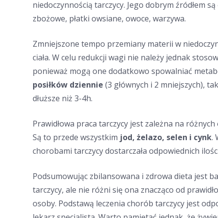
niedoczynnością tarczycy. Jego dobrym źródłem są
zbożowe, płatki owsiane, owoce, warzywa.
Zmniejszone tempo przemiany materii w niedoczynn
ciała. W celu redukcji wagi nie należy jednak stos
ponieważ mogą one dodatkowo spowalniać metabol
posiłków dziennie
(3 głównych i 2 mniejszych), ta
dłuższe niż 3-4h.
Prawidłowa praca tarczycy jest zależna na różnych
Są to przede wszystkim
jod, żelazo, selen i cynk
.
chorobami tarczycy dostarczała odpowiednich iloś
Podsumowując zbilansowana i zdrowa dieta jest b
tarczycy, ale nie różni się ona znacząco od prawid
osoby. Podstawą leczenia chorób tarczycy jest odp
lekarz specjalista. Warto pamiętać jednak, że żywi