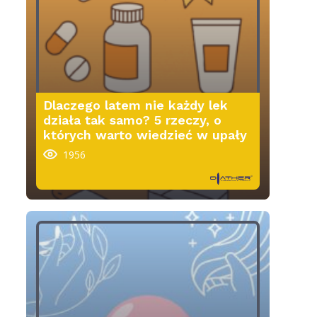
Dlaczego latem nie każdy lek
działa tak samo? 5 rzeczy, o
których warto wiedzieć w upały
1956