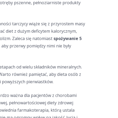
 otręby pszenne, pełnoziarniste produkty
ości tarczycy wiąże się z przyrostem masy
ować diet z dużym deficytem kalorycznym,
izm. Zaleca się natomiast
spożywanie 5
k aby przerwy pomiędzy nimi nie były
 etapach od wielu składników mineralnych.
 Warto również pamiętać, aby dieta osób z
ci powyższych pierwiastków.
ardzo ważna dla pacjentów z chorobami
łowej, pełnowartościowej diety zdrowej
owiednia farmakoterapia, którą ustala
enie ma ogromny wpływ na jakość życia i