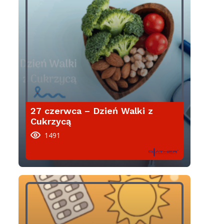
27 czerwca – Dzień Walki z
Cukrzycą
1491