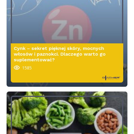
Cynk – sekret pięknej skóry, mocnych
włosów i paznokci. Dlaczego warto go
suplementować?
1585