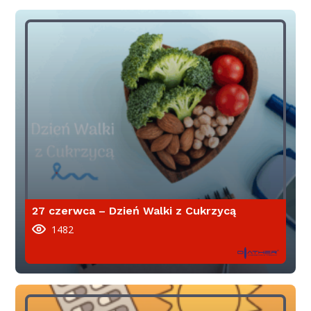
27 czerwca – Dzień Walki z Cukrzycą
1482