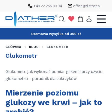
+48 22 266 00 94
office@diather.pl
Szukaj
Darmowa wysyłka od 350 zł
GŁÓWNA
BLOG
GLUKOMETR
Glukometr
Glukometr. Jak wykonać pomiar glikemii przy użyciu
glukometru – poradnik dla cukrzyków
Mierzenie poziomu
glukozy we krwi – jak to
zrobić?