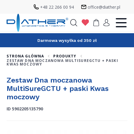
+48 22 266 00 94
office@diather.pl
Szukaj
Darmowa wysyłka od 350 zł
STRONA GŁÓWNA
PRODUKTY
ZESTAW DNA MOCZANOWA MULTISUREGCTU + PASKI
KWAS MOCZOWY
Zestaw Dna moczanowa
MultiSureGCTU + paski Kwas
moczowy
ID 5902205135790