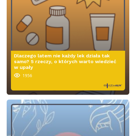
Dlaczego latem nie każdy lek działa tak
samo? 5 rzeczy, o których warto wiedzieć
w upały
1956