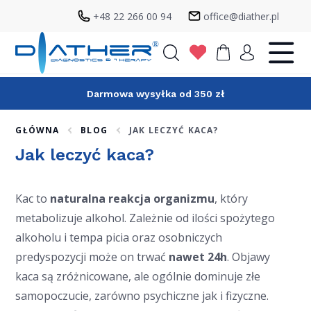
+48 22 266 00 94
office@diather.pl
Szukaj
Darmowa wysyłka od 350 zł
GŁÓWNA
BLOG
JAK LECZYĆ KACA?
Jak leczyć kaca?
Kac to
naturalna reakcja organizmu
, który
metabolizuje alkohol. Zależnie od ilości spożytego
alkoholu i tempa picia oraz osobniczych
predyspozycji może on trwać
nawet 24h
. Objawy
kaca są zróżnicowane, ale ogólnie dominuje złe
samopoczucie, zarówno psychiczne jak i fizyczne.