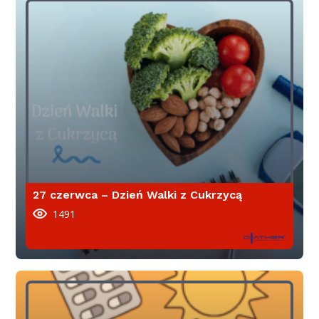
27 czerwca – Dzień Walki z Cukrzycą
1491