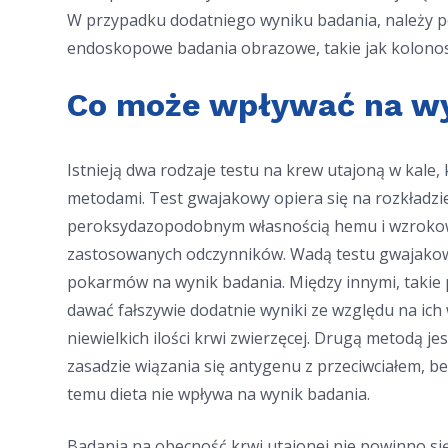
W przypadku dodatniego wyniku badania, należy p
endoskopowe badania obrazowe, takie jak kolonos
Co może wpływać na wy
Istnieją dwa rodzaje testu na krew utajoną w kale,
metodami. Test gwajakowy opiera się na rozkładz
peroksydazopodobnym własnością hemu i wzrokow
zastosowanych odczynników. Wadą testu gwajakowe
pokarmów na wynik badania. Między innymi, takie 
dawać fałszywie dodatnie wyniki ze względu na ich 
niewielkich ilości krwi zwierzęcej. Drugą metodą je
zasadzie wiązania się antygenu z przeciwciałem, b
temu dieta nie wpływa na wynik badania.
Badania na obecność krwi utajonej nie powinno si