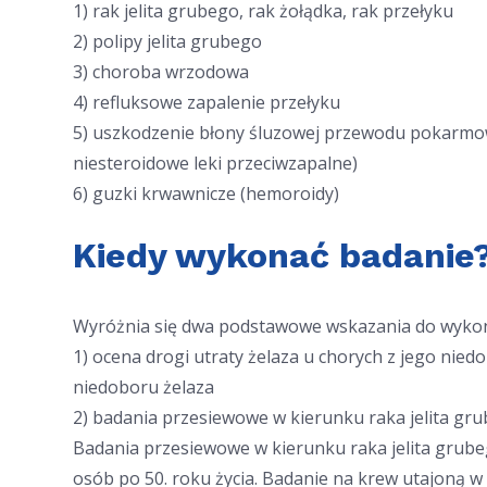
1) rak jelita grubego, rak żołądka, rak przełyku
2) polipy jelita grubego
3) choroba wrzodowa
4) refluksowe zapalenie przełyku
5) uszkodzenie błony śluzowej przewodu pokarmo
niesteroidowe leki przeciwzapalne)
6) guzki krwawnicze (hemoroidy)
Kiedy wykonać badanie
Wyróżnia się dwa podstawowe wskazania do wykona
1) ocena drogi utraty żelaza u chorych z jego nied
niedoboru żelaza
2) badania przesiewowe w kierunku raka jelita gru
Badania przesiewowe w kierunku raka jelita grub
osób po 50. roku życia. Badanie na krew utajoną w 