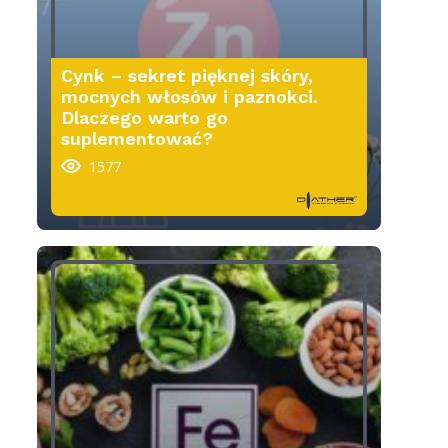
Cynk – sekret pięknej skóry,
mocnych włosów i paznokci.
Dlaczego warto go
suplementować?
1577