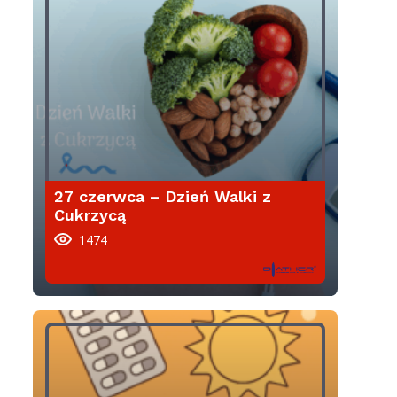
27 czerwca – Dzień Walki z
Cukrzycą
1474