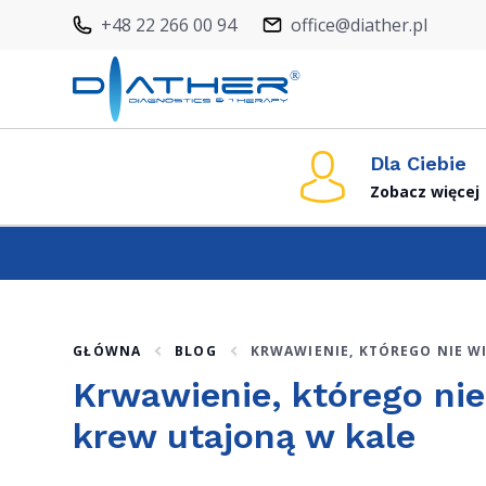
+48 22 266 00 94
office@diather.pl
Dla Ciebie
Zobacz więcej
GŁÓWNA
BLOG
KRWAWIENIE, KTÓREGO NIE W
Krwawienie, którego ni
krew utajoną w kale