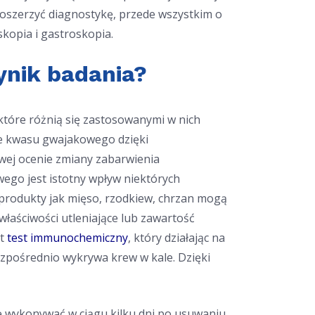
oszerzyć diagnostykę, przede wszystkim o
kopia i gastroskopia.
nik badania?
 które różnią się zastosowanymi w nich
ie kwasu gwajakowego dzięki
ej ocenie zmiany zabarwienia
go jest istotny wpływ niektórych
produkty jak mięso, rzodkiew, chrzan mogą
właściwości utleniające lub zawartość
st
test immunochemiczny
, który działając na
ezpośrednio wykrywa krew w kale. Dzięki
ę wykonywać w ciągu kilku dni po usuwaniu