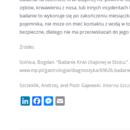
zębów, krwawieniu z nosa, lub innych incydentach 
badanie to wykonuje się po zakończeniu miesiączki
pojemnika, nie może on mieć kontaktu z wodą w toa
bezpieczne, dlatego nie ma przeciwskazań do jego
Źródło:
Solnica, Bogdan. “Badanie Krwi Utajonej w Stolcu.”
www.mp.pl/gastrologia/diagnostyka/69626,badanie
Szczeklik, Andrzej, and Piotr Gajewski.
Interna Szcz
LinkedIn
Facebook
Messenger
Email