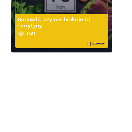
Sprawdź, czy nie brakuje Ci
ferrytyny
1661