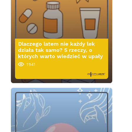
Dlaczego latem nie każdy lek
działa tak samo? 5 rzeczy, o
których warto wiedzieć w upały
1941