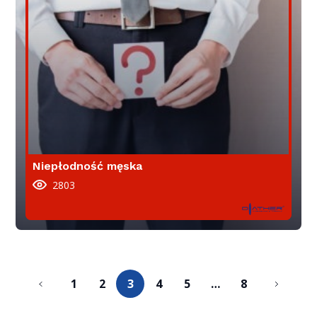
Niepłodność męska
2803
1
2
3
4
5
…
8