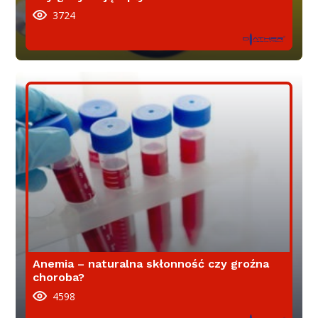
3724
Anemia – naturalna skłonność czy groźna
choroba?
4598