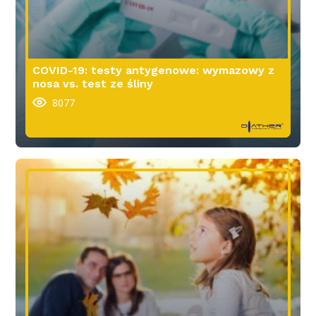
COVID-19: testy antygenowe: wymazowy z
nosa vs. test ze śliny
8077