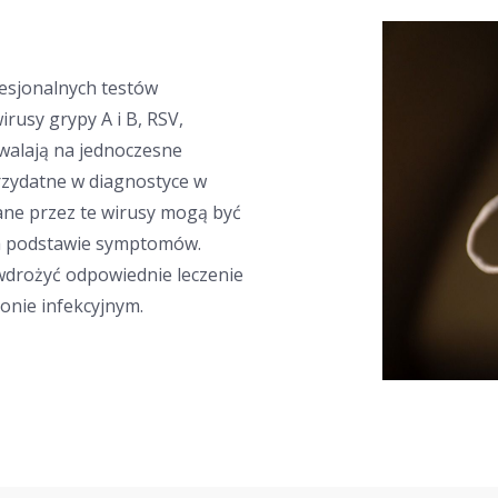
esjonalnych testów
rusy grypy A i B, RSV,
alają na jednoczesne
rzydatne w diagnostyce w
ne przez te wirusy mogą być
na podstawie symptomów.
 wdrożyć odpowiednie leczenie
zonie infekcyjnym.