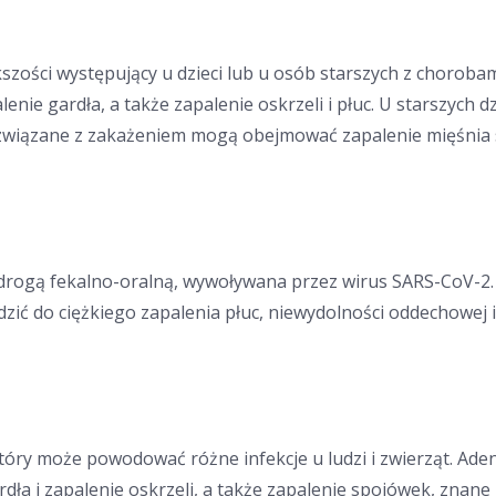
ości występujący u dzieci lub u osób starszych z choroba
enie gardła, a także zapalenie oskrzeli i płuc. U starszych 
związane z zakażeniem mogą obejmować zapalenie mięśnia s
rogą fekalno-oralną, wywoływana przez wirus SARS-CoV-2. 
zić do ciężkiego zapalenia płuc, niewydolności oddechowej 
który może powodować różne infekcje u ludzi i zwierząt. A
ardła i zapalenie oskrzeli, a także zapalenie spojówek, zna