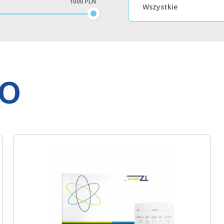
1000 PLN
BO