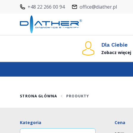
+48 22 266 00 94
office@diather.pl
Dla Ciebie
Zobacz więcej
STRONA GŁÓWNA
PRODUKTY
Kategoria
Cena