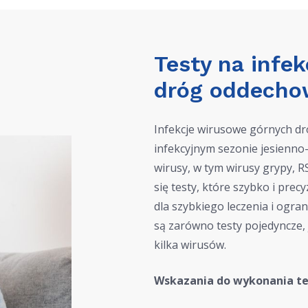
Testy na infe
dróg oddecho
Infekcje wirusowe górnych d
infekcyjnym sezonie jesienn
wirusy, w tym wirusy grypy, R
się testy, które szybko i prec
dla szybkiego leczenia i ogra
są zarówno testy pojedyncze, 
kilka wirusów.
Wskazania do wykonania t