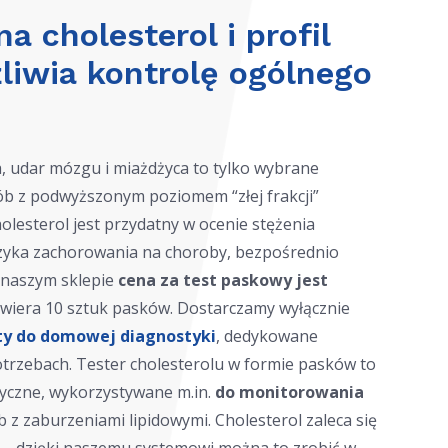
 cholesterol i profil
liwia kontrolę ogólnego
 udar mózgu i miażdżyca to tylko wybrane
ób z podwyższonym poziomem “złej frakcji”
holesterol jest przydatny w ocenie stężenia
yzyka zachorowania na choroby, bezpośrednio
W naszym sklepie
cena za test paskowy jest
awiera 10 sztuk pasków. Dostarczamy wyłącznie
ty do domowej diagnostyki
, dedykowane
rzebach. Tester cholesterolu w formie pasków to
yczne, wykorzystywane m.in.
do monitorowania
 z zaburzeniami lipidowymi. Cholesterol zaleca się