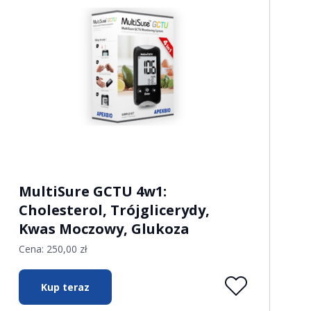
MultiSure GCTU 4w1:
Cholesterol, Trójglicerydy,
Kwas Moczowy, Glukoza
Cena:
250,00
zł
Kup teraz