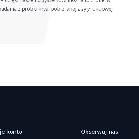
e – dzięki naszemu systemowi można to zrobić w
adania z próbki krwi, pobieranej z żyły łokciowej.
je konto
Obserwuj nas