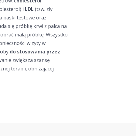
etrów:
cholesterol
olesterol) i
LDL
(tzw. zły
a paski testowe oraz
ada się próbkę krwi z palca na
pobrać małą próbkę. Wszystko
nieczności wizyty w
yroby
do stosowania przez
anie zwiększa szansę
nej terapii, obniżającej