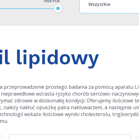
1000 PLN
il lipidowy
ia przeprowadzenie prostego badania za pomocą aparatu Li
ki są nieprawidłowe wzrasta ryzyko chorób sercowo-naczyniow
trzymać zdrowie w doskonałej kondycji. Oferujemy ilościowe t
st, należy nakłuć opuszkę palca nakłuwaczem, a następnie u
hnologii wskaże ilościowe wyniki cholesterolu, trigliceryd
omu.