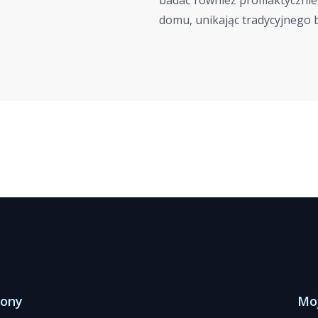
badać również profilaktyczni
domu, unikając tradycyjnego b
rony
Mo