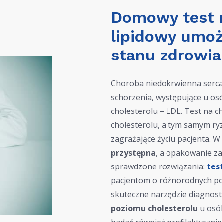
Domowy test na
lipidowy umoż
stanu zdrowia
Choroba niedokrwienna serca,
schorzenia, występujące u os
cholesterolu – LDL. Test na c
cholesterolu, a tym samym r
zagrażające życiu pacjenta. 
przystępna
, a opakowanie z
sprawdzone rozwiązania:
tes
pacjentom o różnorodnych pot
skuteczne narzędzie diagnost
poziomu cholesterolu
u osób