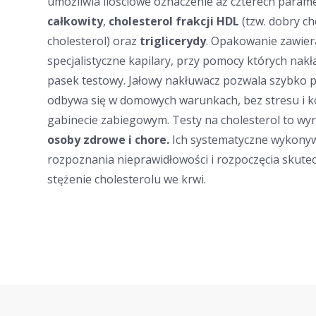
umożliwia ilościowe oznaczenie aż czterech param
całkowity
,
cholesterol frakcji HDL
(tzw. dobry ch
cholesterol) oraz
triglicerydy
. Opakowanie zawier
specjalistyczne kapilary, przy pomocy których nakł
pasek testowy. Jałowy nakłuwacz pozwala szybko 
odbywa się w domowych warunkach, bez stresu i ko
gabinecie zabiegowym. Testy na cholesterol to w
osoby zdrowe i chore.
Ich systematyczne wykonyw
rozpoznania nieprawidłowości i rozpoczęcia skutecz
stężenie cholesterolu we krwi.