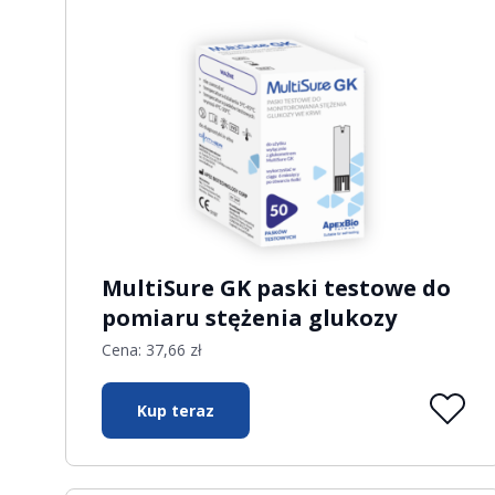
MultiSure GK paski testowe do
pomiaru stężenia glukozy
Cena:
37,66
zł
Kup teraz