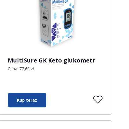
MultiSure GK Keto glukometr
Cena:
77,60
zł
Kup teraz