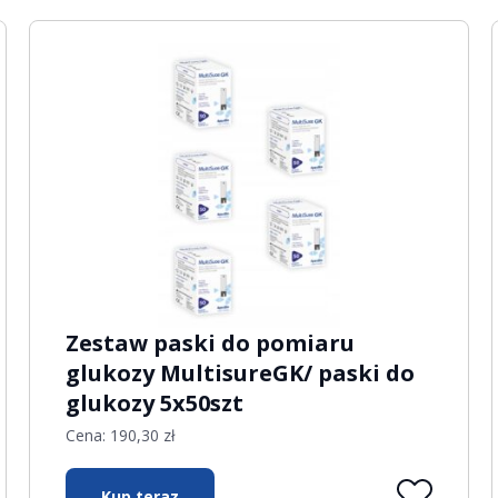
Zestaw paski do pomiaru
glukozy MultisureGK/ paski do
glukozy 5x50szt
Cena:
190,30
zł
Kup teraz