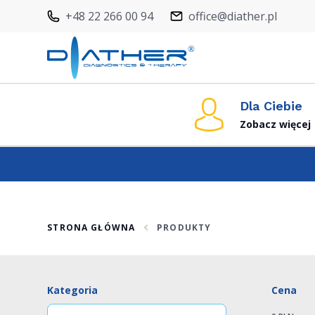
+48 22 266 00 94
office@diather.pl
Dla Ciebie
Zobacz więcej
STRONA GŁÓWNA
PRODUKTY
Kategoria
Cena