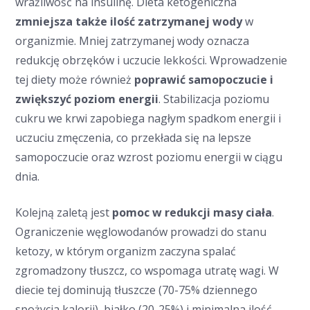
wrażliwość na insulinę. Dieta ketogeniczna
zmniejsza także ilość zatrzymanej wody
w
organizmie. Mniej zatrzymanej wody oznacza
redukcję obrzęków i uczucie lekkości. Wprowadzenie
tej diety może również
poprawić samopoczucie i
zwiększyć poziom energii
. Stabilizacja poziomu
cukru we krwi zapobiega nagłym spadkom energii i
uczuciu zmęczenia, co przekłada się na lepsze
samopoczucie oraz wzrost poziomu energii w ciągu
dnia.
Kolejną zaletą jest
pomoc w redukcji masy ciała
.
Ograniczenie węglowodanów prowadzi do stanu
ketozy, w którym organizm zaczyna spalać
zgromadzony tłuszcz, co wspomaga utratę wagi. W
diecie tej dominują tłuszcze (70-75% dziennego
spożycia kalorii), białko (20-25%) i minimalna ilość