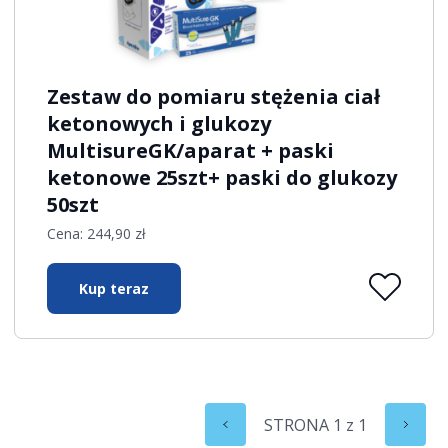
Zestaw do pomiaru stężenia ciał
ketonowych i glukozy
MultisureGK/aparat + paski
ketonowe 25szt+ paski do glukozy
50szt
Cena:
244,90
zł
Kup teraz
STRONA
1
z
1