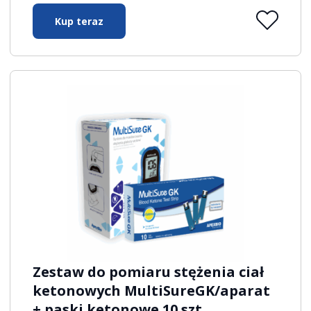
Kup teraz
Zestaw do pomiaru stężenia ciał
ketonowych MultiSureGK/aparat
+ paski ketonowe 10 szt.