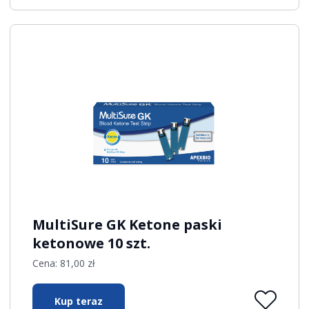
MultiSure GK Ketone paski
ketonowe 10 szt.
Cena:
81,00
zł
Kup teraz