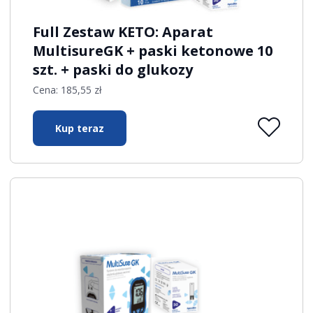
Full Zestaw KETO: Aparat
MultisureGK + paski ketonowe 10
szt. + paski do glukozy
Cena:
185,55
zł
Kup teraz